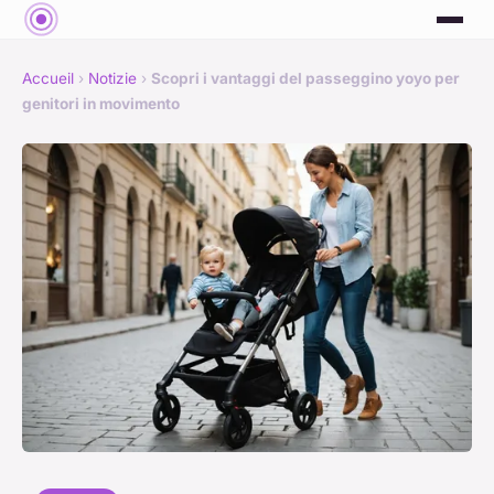
Accueil
›
Notizie
›
Scopri i vantaggi del passeggino yoyo per
genitori in movimento