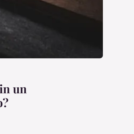
in un
o?