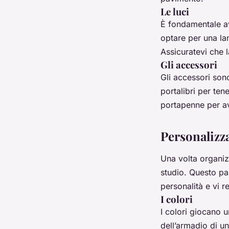
Le luci
È fondamentale av
optare per una lam
Assicuratevi che l
Gli accessori
Gli accessori sono
portalibri per ten
portapenne per av
Personalizza
Una volta organizz
studio. Questo pa
personalità e vi re
I colori
I colori giocano u
dell’armadio di un