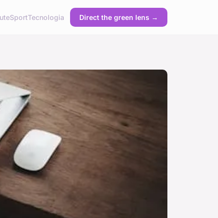
ute
Sport
Tecnologia
Direct the green lens →