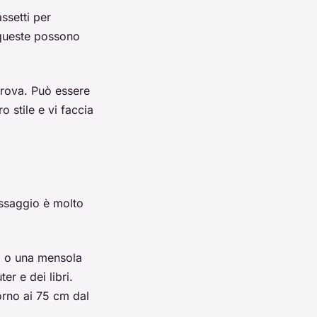
ssetti per
, queste possono
trova. Può essere
o stile e vi faccia
assaggio è molto
li o una mensola
er e dei libri.
orno ai 75 cm dal