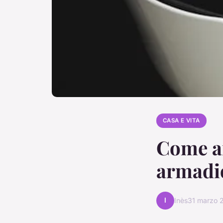
CASA E VITA
Come ar
armadio
I
Inès
31 marzo 