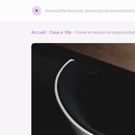
Home
Affari
Animali domestici
Automobilisti
Accueil
›
Casa e Vita
›
Come arredare un angolo studi