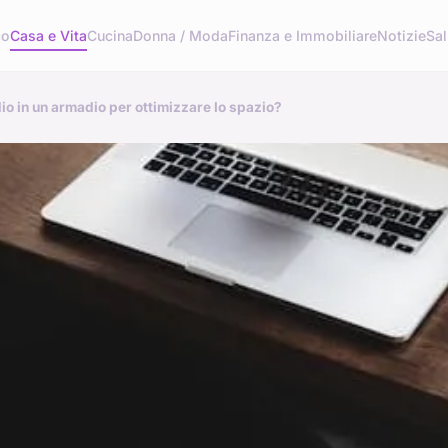
co
Casa e Vita
Cucina
Donna / Moda
Finanza e Immobiliare
Notizie
Sal
o in un armadio per ottimizzare lo spazio?