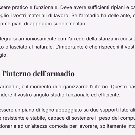
ere pratico e funzionale. Deve avere sufficienti ripiani e ca
lio i vostri materiali di lavoro. Se l’armadio ha delle ante
 come piani di appoggio supplementari.
o
tegrarsi armoniosamente con l’arredo della stanza in cui si 
to o lasciato al naturale. L’importante è che rispecchi il vostr
gio.
 l’interno dell’armadio
l’armadio, è il momento di organizzarne l’interno. Questo p
dere il vostro angolo studio funzionale ed efficiente.
essere un piano di legno appoggiato su due supporti latera
 resistente e stabile, capace di sostenere il peso del comput
zionarla ad un’altezza comoda per lavorare, solitamente int