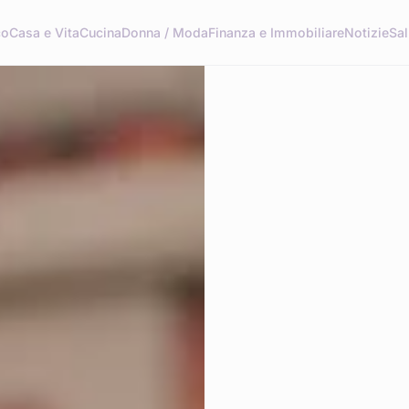
co
Casa e Vita
Cucina
Donna / Moda
Finanza e Immobiliare
Notizie
Sal