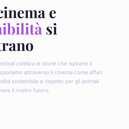
cinema e
ibilità
si
trano
stival celebra le storie che ispirano il
loriamo attraverso il cinema come affari
lità sostenibile e rispetto per gli animali
are il nostro futuro.