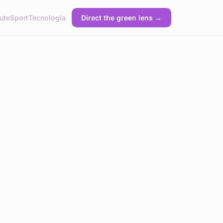
ute
Sport
Tecnologia
Direct the green lens →