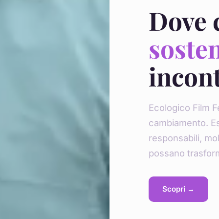
Dove 
sosten
incon
Ecologico Film Fe
cambiamento. Esp
responsabili, mobi
possano trasform
Scopri →