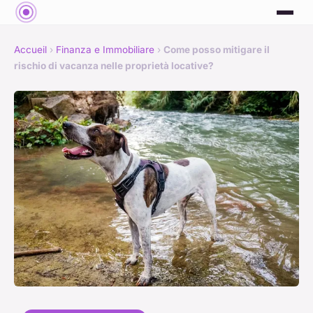
Accueil
›
Finanza e Immobiliare
›
Come posso mitigare il
rischio di vacanza nelle proprietà locative?