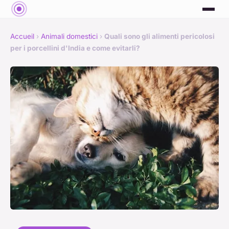
Accueil
›
Animali domestici
›
Quali sono gli alimenti pericolosi
per i porcellini d'India e come evitarli?