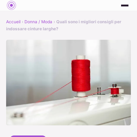
Accueil
›
Donna / Moda
›
Quali sono i migliori consigli per
indossare cinture larghe?