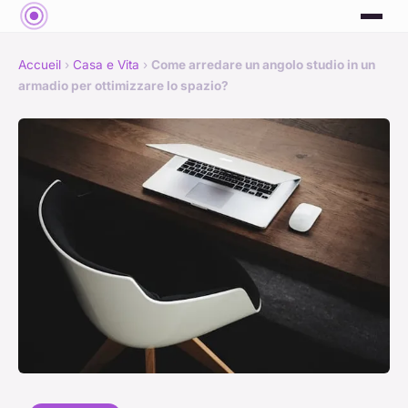
Accueil
›
Casa e Vita
›
Come arredare un angolo studio in un
armadio per ottimizzare lo spazio?