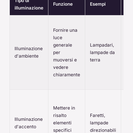
Tipo di
Funzione
Esempi
Con
illuminazione
Ass
Fornire una
che
luce
sia
generale
Lampadari,
uni
Illuminazione
per
lampade da
non
d'ambiente
muoversi e
terra
for
vedere
evi
chiaramente
zo
d'
Us
luc
Mettere in
cre
risalto
Faretti,
Illuminazione
pun
elementi
lampade
d'accento
e
specifici
direzionabili