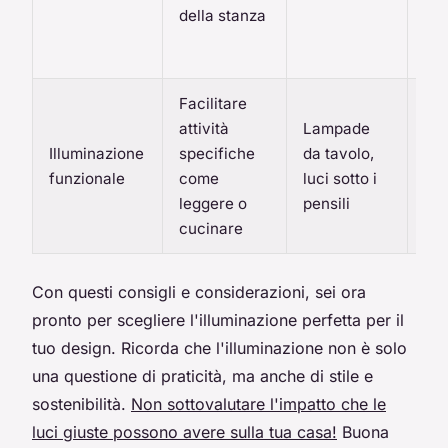
ag
della stanza
pro
all
Facilitare
Ass
attività
Lampade
che
Illuminazione
specifiche
da tavolo,
sia
funzionale
come
luci sotto i
for
leggere o
pensili
no
cucinare
abb
Con questi consigli e considerazioni, sei ora
pronto per scegliere l'illuminazione perfetta per il
tuo design. Ricorda che l'illuminazione non è solo
una questione di praticità, ma anche di stile e
sostenibilità.
Non sottovalutare l'impatto che le
luci giuste possono avere sulla tua casa!
Buona