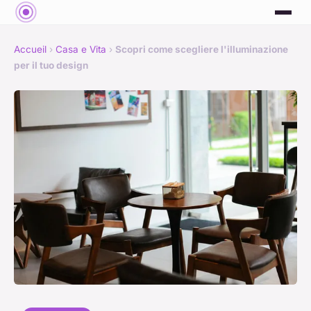
Accueil
›
Casa e Vita
›
Scopri come scegliere l'illuminazione
per il tuo design