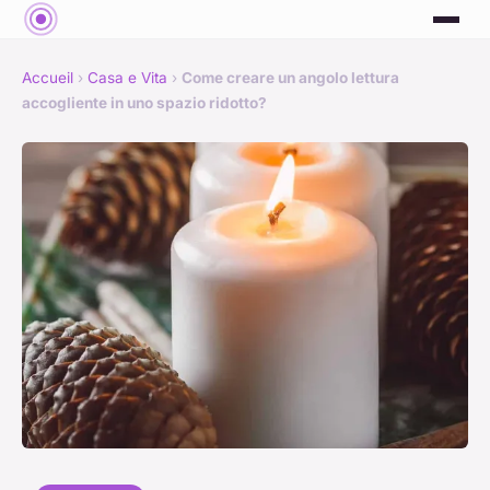
Accueil
›
Casa e Vita
›
Come creare un angolo lettura
accogliente in uno spazio ridotto?